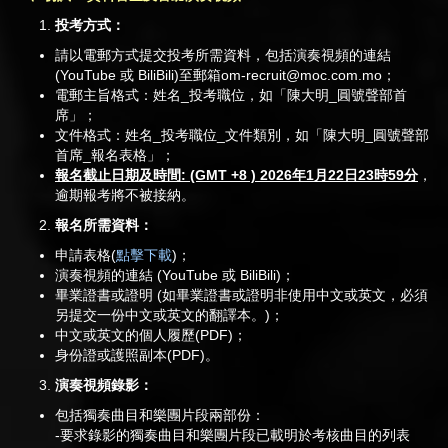
投考方式：
請以電郵方式提交投考所需資料，包括演奏視頻的連結
(YouTube 或 BiliBili)至郵箱
om-recruit@moc.com.mo
；
電郵主旨格式：姓名_投考職位，如「陳大明_圓號聲部首
席」；
文件格式：姓名_投考職位_文件類別，如「陳大明_圓號聲部
首席_報名表格」；
報名截止日期及時間
: (GMT +8 ) 2026
年
1
月
22
日
23
時
59
分
，
逾期報考將不被接納。
報名所需資料：
申請表格(
點擊下載
)；
演奏視頻的連結 (YouTube 或 BiliBili)；
畢業證書或證明 (如畢業證書或證明非使用中文或英文，必須
另提交一份中文或英文的翻譯本。)；
中文或英文的個人履歷(PDF)；
身份證或護照副本(PDF)。
演奏視頻錄影：
包括獨奏曲目和樂團片段兩部份：
-要求錄影的獨奏曲目和樂團片段已載明於考核曲目的列表