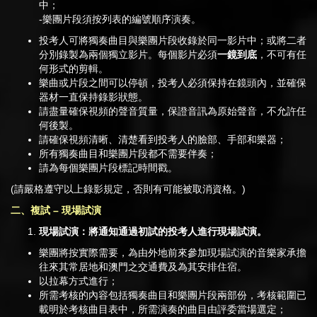
中；
-樂團片段須按列表的編號順序演奏。
投考人可將獨奏曲目與樂團片段收錄於同一影片中；或將二者
分別錄製為兩個獨立影片。每個影片必須
一鏡到底
，不可有任
何形式的剪輯。
樂曲或片段之間可以停頓，投考人必須保持在鏡頭內，並確保
器材一直保持錄影狀態。
請盡量確保視頻的聲音質量，保證音訊為原始聲音，不允許任
何後製。
請確保視頻清晰、清楚看到投考人的臉部、手部和樂器；
所有獨奏曲目和樂團片段都不需要伴奏；
請為每個樂團片段標記時間戳。
(請嚴格遵守以上錄影規定，否則有可能被取消資格。)
二、複試
–
現場試演
現場試演：將通知通過初試的投考人進行現場試演。
樂團將按實際需要，為由外地前來參加現場試演的音樂家承擔
往來其常居地和澳門之交通費及為其安排住宿。
以拉幕方式進行；
所需考核的內容包括獨奏曲目和樂團片段兩部份，考核範圍已
載明於考核曲目表中，所需演奏的曲目由評委當場選定；