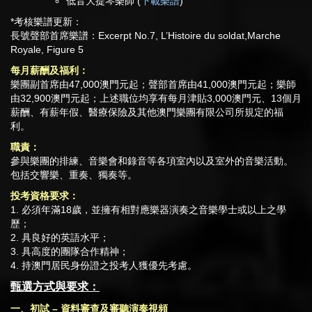
低音大提琴樂師 (
下載樂譜
)
*考核樂譜更新：
長號聲部首席樂譜：Excerpt No.7, L’Histoire du soldat,Marche
Royale, Figure 5
每月薪酬及福利：
樂團副首席由47,000澳門元起；聲部首席由41,000澳門元起；樂師
由32,900澳門元起；上述職位均享有每月津貼3,000澳門元、13個月
薪酬、有薪年假、醫療保險及其他澳門樂團有限公司所規定的福
利。
職責：
參與樂團的排練、音樂會和錄音等各項室內以及室外的音樂活動。
包括交響樂、重奏、獨奏等。
投考資格要求：
1. 必須年滿18歲，並擁有相對應樂器演奏之音樂學士或以上之學
歷；
2. 具良好的英語水平；
3. 具高度的團隊合作精神；
4. 持澳門居民身份證之投考人獲優先考慮。
甄選方式與要求：
一、初試
–
資料審查及審聽演奏視頻