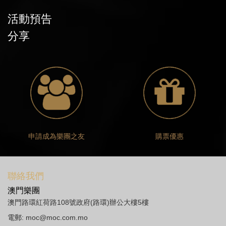
活動預告
分享
申請成為樂團之友
購票優惠
聯絡我們
澳門樂團
澳門路環紅荷路108號政府(路環)辦公大樓5樓
電郵:
moc@moc.com.mo