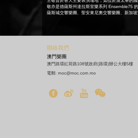
王敬曾於各大主要表演場地，如位於渥太華的國
敬亦是德薩斯州達拉斯室樂系列 Ensembl
薩斯城交響樂團、聖安東尼奧交響樂團、新加坡
聯絡我們
澳門樂團
澳門路環紅荷路108號政府(路環)辦公大樓5樓
電郵:
moc@moc.com.mo