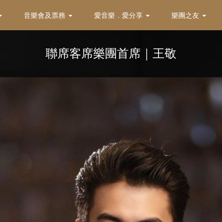
音樂會及票務
愛音樂．愛分享
樂團之友
聯席客席樂團首席｜王敬