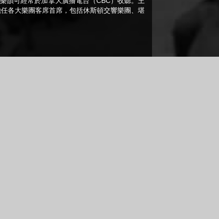
樂韻可經常於加拿大廣播電台（CBC）收聽。王
邀擔任各大樂團客席首席，包括休斯頓交響樂團、堪