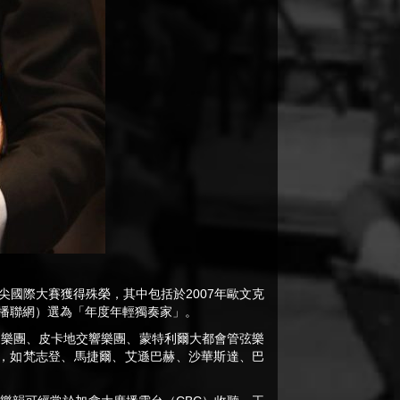
國際大賽獲得殊榮，其中包括於2007年歐文克
利時的廣播聯網）選為「年度年輕獨奏家」。
家樂團、皮卡地交響樂團、蒙特利爾大都會管弦樂
，如梵志登、馬捷爾、艾遜巴赫、沙華斯達、巴