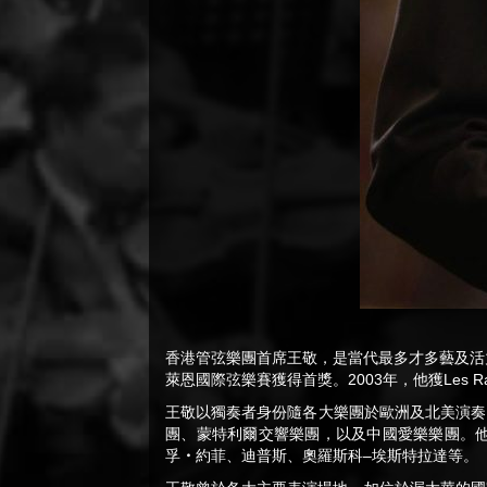
香港管弦樂團首席王敬，是當代最多才多藝及活
萊恩國際弦樂賽獲得首獎。2003年，他獲Les Ra
王敬以獨奏者身份隨各大樂團於歐洲及北美演奏
團、蒙特利爾交響樂團，以及中國愛樂樂團。
孚
・
約菲、迪普斯、奧羅斯科–埃斯特拉達等。