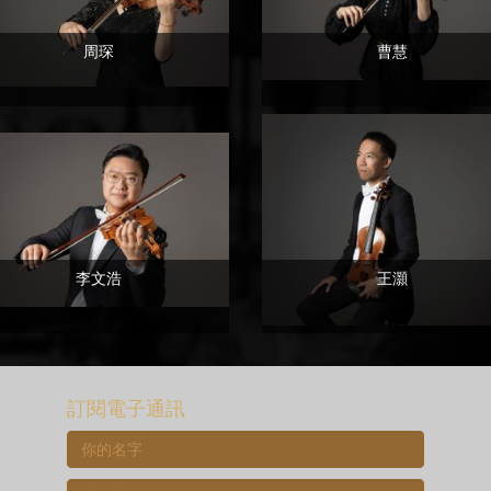
周琛
曹慧
李文浩
王灝
訂閱電子通訊