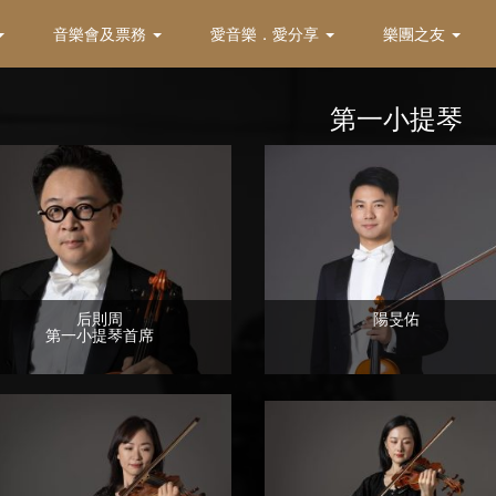
音樂會及票務
愛音樂．愛分享
樂團之友
第一小提琴
后則周
陽旻佑
第一小提琴首席