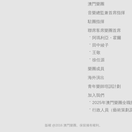
澳門樂團
音樂總監兼首席指揮
駐團指揮
聯席客席樂團首席
阿瑪利亞・霍爾
田中綾子
王敬
徐任源
樂團成員
海外演出
青年樂師培訓計劃
加入我們
2025年澳門樂團全
行政人員（藝術策劃及
版權 @2016 澳門樂團。保留擁有權利。