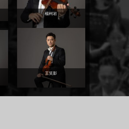
楊柯岩
王笑影