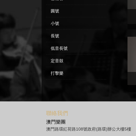
圓號
小號
長號
低音長號
定音鼓
打擊樂
聯絡我們
澳門樂團
澳門路環紅荷路108號政府(路環)辦公大樓5樓