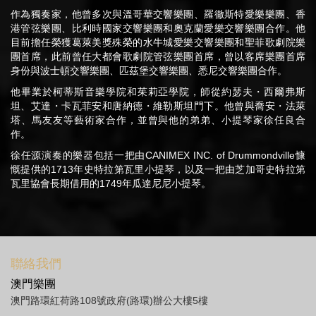
作為獨奏家，他曾多次與溫哥華交響樂團、羅徹斯特愛樂樂團、香
港管弦樂團、比利時國家交響樂團和奧克蘭愛樂交響樂團合作。他
目前擔任榮獲葛萊美獎殊榮的水牛城愛樂交響樂團和聖菲歌劇院樂
團首席，此前曾任大都會歌劇院管弦樂團首席，曾以客席
樂團
首席
身份與波士頓交響樂團、匹茲堡交響樂團、悉尼交響樂團合作。​
他畢業於柯蒂斯音樂學院和茱莉亞學院，師從約瑟夫・西爾弗斯
坦、艾達・卡瓦菲安和唐納德・維勒斯坦門下。他曾與喬安・法萊
塔、馬友友等藝術家合作，並曾與他的弟弟、小提琴家徐任良合
作。
徐任源演奏的樂器包括一把由CANIMEX INC. of Drummondville慷
慨提供的1713年史特拉第瓦里小提琴，以及一把由芝加哥史特拉第
瓦里協會長期借用的1749年瓜達尼尼小提琴。
聯絡我們
澳門樂團
澳門路環紅荷路108號政府(路環)辦公大樓5樓