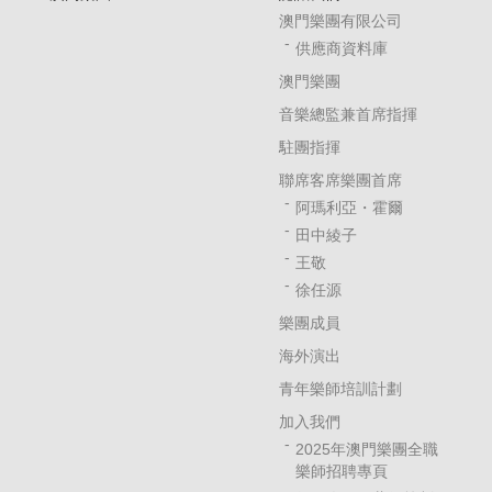
澳門樂團有限公司
供應商資料庫
澳門樂團
音樂總監兼首席指揮
駐團指揮
聯席客席樂團首席
阿瑪利亞・霍爾
田中綾子
王敬
徐任源
樂團成員
海外演出
青年樂師培訓計劃
加入我們
2025年澳門樂團全職
樂師招聘專頁