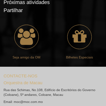
Próximas atividades
Partilhar
Seja amigo da OM
Bilhetes Especiais
CONTACTE-NOS
Orquestra de Macau
Rua das Schimas, No.108, Edifício de Escritórios do Governo
(Coloane), 5º andares, Coloane, Macau
Email:
moc@moc.com.mo