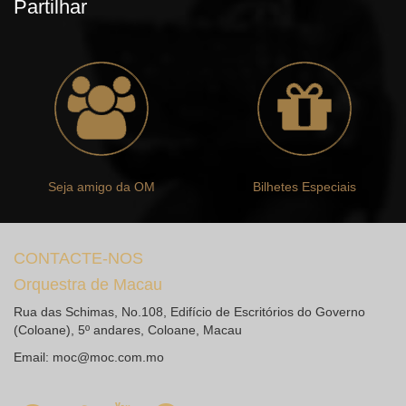
Partilhar
Seja amigo da OM
Bilhetes Especiais
CONTACTE-NOS
Orquestra de Macau
Rua das Schimas, No.108, Edifício de Escritórios do Governo
(Coloane), 5º andares, Coloane, Macau
Email:
moc@moc.com.mo