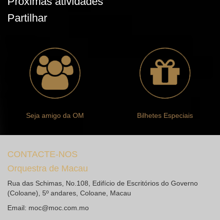
Próximas atividades
Partilhar
Seja amigo da OM
Bilhetes Especiais
CONTACTE-NOS
Orquestra de Macau
Rua das Schimas, No.108, Edifício de Escritórios do Governo
(Coloane), 5º andares, Coloane, Macau
Email:
moc@moc.com.mo