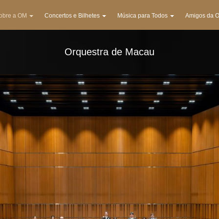
obre a OM
Concertos e Bilhetes
Música para Todos
Amigos da 
Orquestra de Macau