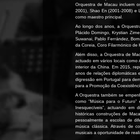
Orquestra de Macau incluem os
2001), Shao En (2001-2008) e L
como maestro principal.
Ao longo dos anos, a Orquestra
Plácido Domingo, Krystian Zim
Suwanai, Pablo Ferrández, Boms
da Coreia, Coro Filarmónico de H
Além disso, a Orquestra de Mac
actuado em vários locais como Á
interior da China. Em 2015, re
anos de relações diplomáticas 
digressão em Portugal para de
para a Promoção da Coexistência
A Orquestra também se empenha
como “Música para o Futuro” e 
Inesquecíveis”, actuando em di
históricas construções de Maca
pessoalmente a escolas de dife
música clássica. Através de c
musicais a oportunidade de reali