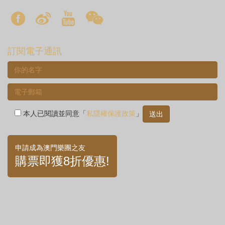
訂閱電子通訊
本人已閱讀並同意「
私隱權保護政策
」
申請成為澳門樂團之友
購票即獲8折優惠!