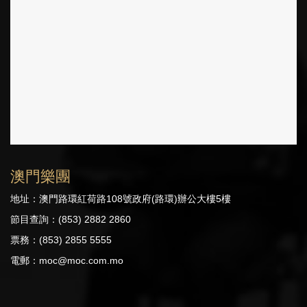
澳門樂團
地址：澳門路環紅荷路108號政府(路環)辦公大樓5樓
節目查詢：(853) 2882 2860
票務：(853) 2855 5555
電郵：
moc@moc.com.mo