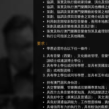
協調、落實及執行藝術家排練、演出及招
協調、落實及執行澳門樂團與其他機構之
策劃、協調及落實澳門樂團藝術發展之相
策劃、協調及撰寫音樂會之宣傳介紹及場
利用創意開發新類型音樂會，善用本地教
策劃及建議音樂推廣及普及計劃；
落實及執行澳門樂團音樂會預算及處理部
執行公司指派之其他職務。
要求：
學歷必需符合以下任一條件：
具有音樂（西樂）、文化藝術管理、音樂
讀碩士或連讀博士學位；
具有學士學位或同等學歷，並具有英國皇
器）或相類資格；
具有學士學位或同等學歷，並具有五年或
持有澳門居民身份證；
具交響樂團、管樂團或弦樂團專業知識；
具西方古典音樂專業知識、具閱讀樂譜之
具良好中文（廣東話及普通話）、英文溝
具良好溝通協調能力，工作態度積極，責
具備強而有力的執行力，具有較強的觀察