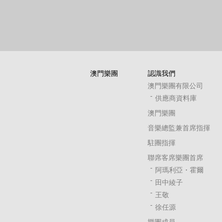
澳門樂團
認識我們
澳門樂團有限公司
供應商資料庫
澳門樂團
音樂總監兼首席指揮
駐團指揮
聯席客席樂團首席
阿瑪利亞・霍爾
田中綾子
王敬
徐任源
樂團成員