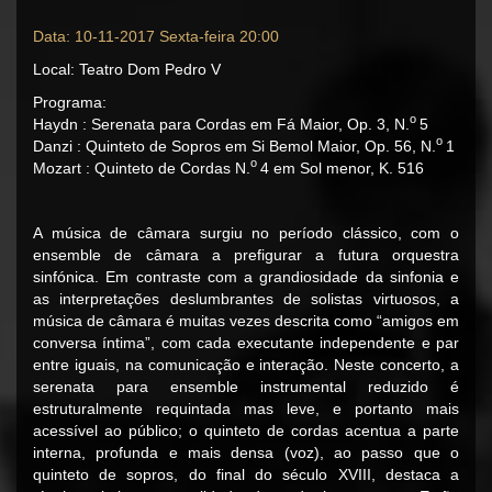
Data: 10-11-2017 Sexta-feira 20:00
Local: Teatro Dom Pedro V
Programa:
o
Haydn : Serenata para Cordas em Fá Maior, Op. 3, N.
5
o
Danzi : Quinteto de Sopros em Si Bemol Maior, Op. 56, N.
1
o
Mozart : Quinteto de Cordas N.
4 em Sol menor, K. 516
A música de câmara surgiu no período clássico, com o
ensemble de câmara a prefigurar a futura orquestra
sinfónica. Em contraste com a grandiosidade da sinfonia e
as interpretações deslumbrantes de solistas virtuosos, a
música de câmara é muitas vezes descrita como “amigos em
conversa íntima”, com cada executante independente e par
entre iguais, na comunicação e interação. Neste concerto, a
serenata para ensemble instrumental reduzido é
estruturalmente requintada mas leve, e portanto mais
acessível ao público; o quinteto de cordas acentua a parte
interna, profunda e mais densa (voz), ao passo que o
quinteto de sopros, do final do século XVIII, destaca a