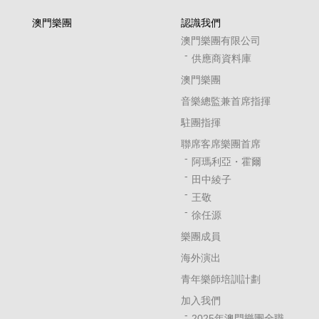
澳門樂團
認識我們
澳門樂團有限公司
供應商資料庫
澳門樂團
音樂總監兼首席指揮
駐團指揮
聯席客席樂團首席
阿瑪利亞・霍爾
田中綾子
王敬
徐任源
樂團成員
海外演出
青年樂師培訓計劃
加入我們
2025年澳門樂團全職