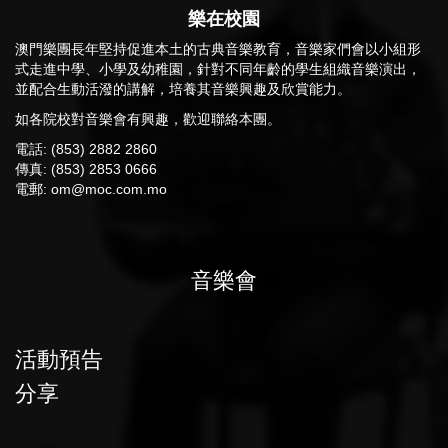
樂在校園
澳門樂團長年堅持促進本土的古典音樂教育，音樂家們會以小組形
式走進中學、小學及幼稚園，針對不同年齡的學生組織音樂演出，
並配合生動活潑的講解，培養其音樂興趣及欣賞能力。
如各院校對音樂會有興趣，歡迎聯絡本團。
電話: (853) 2882 2860
傳真: (853) 2853 0666
電郵:
om@moc.com.mo
音樂會
活動預告
分享