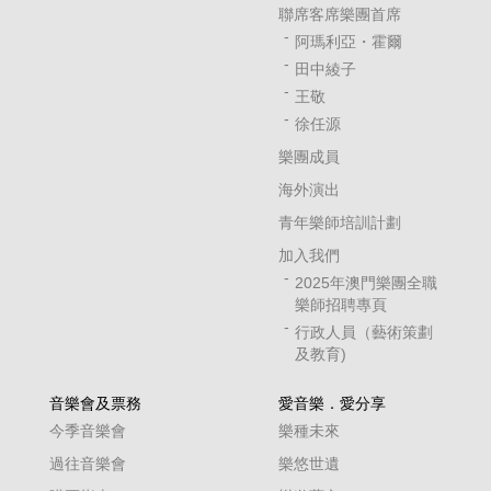
聯席客席樂團首席
阿瑪利亞・霍爾
田中綾子
王敬
徐任源
樂團成員
海外演出
青年樂師培訓計劃
加入我們
2025年澳門樂團全職
樂師招聘專頁
行政人員（藝術策劃
及教育)
音樂會及票務
愛音樂．愛分享
今季音樂會
樂種未來
過往音樂會
樂悠世遺