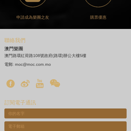
申請成為樂團之友
購票優惠
聯絡我們
澳門樂團
澳門路環紅荷路108號政府(路環)辦公大樓5樓
電郵:
moc@moc.com.mo
訂閱電子通訊