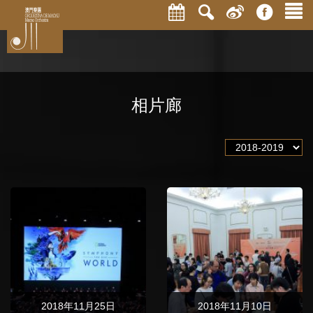
相片廊
2018年11月25日
2018年11月10日