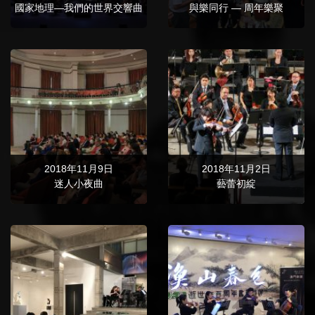
國家地理—我們的世界交響曲
與樂同行 — 周年樂聚
2018年11月9日
2018年11月2日
迷人小夜曲
藝蕾初綻