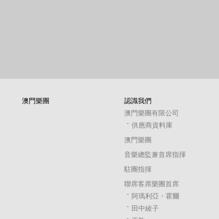
澳門樂團
認識我們
澳門樂團有限公司
供應商資料庫
澳門樂團
音樂總監兼首席指揮
駐團指揮
聯席客席樂團首席
阿瑪利亞・霍爾
田中綾子