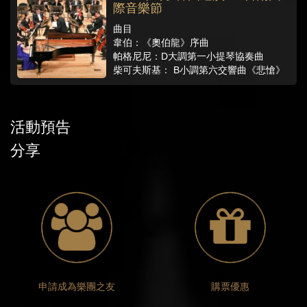
際音樂節
曲目
韋伯：《奧伯龍》序曲
帕格尼尼：D大調第一小提琴協奏曲
柴可夫斯基： B小調第六交響曲《悲愴》
活動預告
分享
申請成為樂團之友
購票優惠