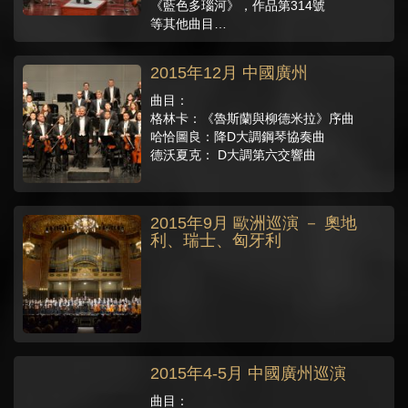
《藍色多瑙河》，作品第314號
等其他曲目…
2015年12月 中國廣州
曲目：
格林卡：《魯斯蘭與柳德米拉》序曲
哈恰圖良：降D大調鋼琴協奏曲
德沃夏克： D大調第六交響曲
2015年9月 歐洲巡演 － 奧地
利、瑞士、匈牙利
2015年4-5月 中國廣州巡演
曲目：