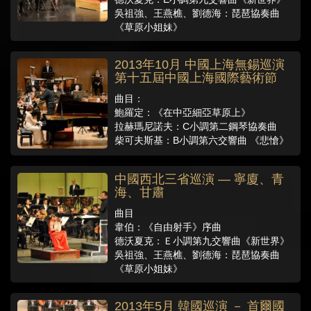
吳祖強、王燕樵、劉德海：琵琶協奏曲
《草原小姐妹》
2013年10月 中國上海無錫巡演
第十五屆中國上海國際藝術節
曲目：
鮑羅定：《在中亞細亞草原上》
拉赫瑪尼諾夫：C小調第二鋼琴協奏曲
柴可夫斯基：B小調第六交響曲 《悲愴》
中國西北三省巡演 — 寧廈、青
海、甘肅
曲目
韋伯：《自由射手》序曲
德沃夏克：Ｅ小調第九交響曲《新世界》
吳祖強、王燕樵、劉德海：琵琶協奏曲
《草原小姐妹》
2013年5月 韓國巡演 － 首爾國