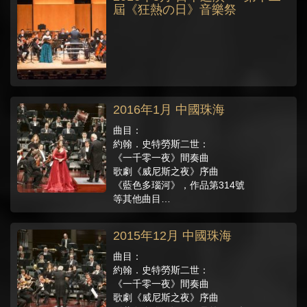
屆《狂熱の日》音樂祭
2016年1月 中國珠海
曲目：
約翰．史特勞斯二世：
《一千零一夜》間奏曲
歌劇《威尼斯之夜》序曲
《藍色多瑙河》，作品第314號
等其他曲目…
2015年12月 中國珠海
曲目：
約翰．史特勞斯二世：
《一千零一夜》間奏曲
歌劇《威尼斯之夜》序曲