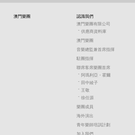
澳門樂團
認識我們
澳門樂團有限公司
供應商資料庫
澳門樂團
音樂總監兼首席指揮
駐團指揮
聯席客席樂團首席
阿瑪利亞・霍爾
田中綾子
王敬
徐任源
樂團成員
海外演出
青年樂師培訓計劃
加入我們