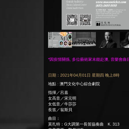
*因疫情關係, 多位藝術家未能赴澳, 音樂會
日期：2021年04月01日 星期四 晚上8時
地點 : 澳門文化中心綜合劇院
指揮／呂嘉
女高音／宋元明
女低音／牛莎莎
長笛／翁斯貝
曲目：
莫扎特：G大調第一長笛協奏曲 K. 313