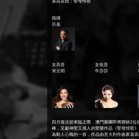
裴高雷西：聖母悼歌
指揮
呂嘉
女高音
女低音
宋元明
牛莎莎
四月復活節來臨之際，澳門樂團即將聯袂2位
棒，呈獻神聖又感人的聖樂作品《聖母悼歌》
為動人心魄的一首，作品由意大利作曲家裴高