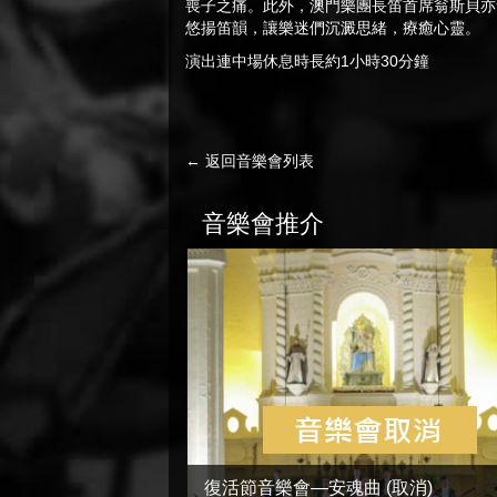
喪子之痛。此外，澳門樂團長笛首席翁斯貝亦
悠揚笛韻，讓樂迷們沉澱思緒，療癒心靈。
演出連中場休息時長約1小時30分鐘
← 返回音樂會列表
音樂會推介
復活節音樂會—安魂曲 (取消)