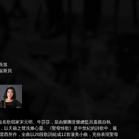
長笛
翁斯貝
短名歌唱家宋元明、牛莎莎，並由樂團音樂總監呂嘉親自執
，以天籟之聲洗滌心靈。《聖母悼歌》是中世紀的詩歌中，最
雷西所作，全曲以20段歌詞組成12首淒美小曲，充份表現聖母