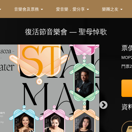
音樂會及票務
愛音樂．愛分享
樂團之友
復活節音樂會 — 聖母悼歌
票
MOP2
門票2
資