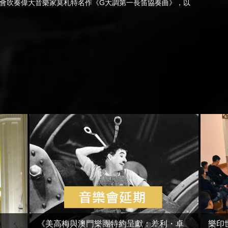
會吹奏偉大音樂家莫札特名作《G大調第一長笛協奏曲》，以
《美高梅與澳門樂團特約呈獻：差利・卓
樂印世