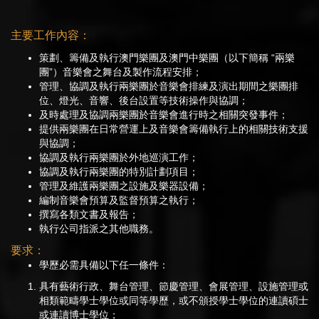
主要工作內容：
策劃、籌備及執行澳門樂團及澳門中樂團（以下簡稱 “兩樂
團”）音樂會之舞台及製作流程安排；
管理、協調及執行兩樂團於音樂會排練及演出期間之樂團排
位、燈光、音響、後台設置等技術操作與協調；
及時處理及協調兩樂團於音樂會進行時之相關突發事件；
提供兩樂團在日常營運上及音樂會籌備執行上的相關技術支援
與協調；
協調及執行兩樂團於外地巡演工作；
協調及執行兩樂團的特別計劃項目；
管理及維護兩樂團之設施及樂器設備；
編制音樂會預算及監督預算之執行；
撰寫各類文書及報告；
執行公司指派之其他職務。
要求：
學歷必需具備以下任一條件：
具有藝術行政、舞台管理、節慶管理、會展管理、設施管理或
相類範疇學士學位或同等學歷，或不頒授學士學位的連讀碩士
或連讀博士學位；