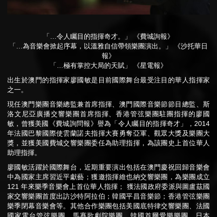
「…令人矚目的指揮奇才。」 《費城詢報》
「…為音樂會掀起序幕，以溫雅自信帶領樂團演出。」 《沙托華日
報》
「…極有掌控大局的天賦」 《星電報》
出生於澳門的指揮家廖國敏是目前國際舞台最受注目的華人指揮家
之一。
現任澳門樂團音樂總監兼首席指揮、澳門國際音樂節節目總監、斯
洛文尼亞廣播交響樂團首席指揮、香港管弦樂團駐團指揮的廖國
敏，曾獲美國《費城詢問報》譽為「令人矚目的指揮奇才」，2014
年法國巴黎國際使雲蘭諾夫指揮大賽勇奪亞軍、觀眾大獎及樂團大
獎，並獲美國費城交響樂團委任為助理指揮，為該團史上首位華人
助理指揮。
廖國敏活躍於國際舞台，近期重要演出包括在澳門慶祝回歸音樂會
中為國家主席習近平獻藝；獲邀指揮維也納交響樂團，為樂團成立
121 年來樂季音樂會上首位華人指揮； 獲法國政府委派與圖盧茲國
家交響樂團首度出訪沙特阿拉伯；韓國平昌音樂節；香港管弦樂團
樂季閉幕音樂會等。其他合作樂團包括美國底特律交響樂團、法國
國家電台管弦樂團、馬賽歌劇院樂團、韓國首爾愛樂樂團、日本