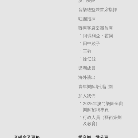
澳門樂團
音樂總監兼首席指揮
駐團指揮
聯席客席樂團首席
阿瑪利亞・霍爾
田中綾子
王敬
徐任源
樂團成員
海外演出
青年樂師培訓計劃
加入我們
2025年澳門樂團全職
樂師招聘專頁
行政人員（藝術策劃
及教育)
音樂會及票務
愛音樂．愛分享