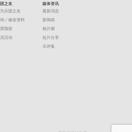
团之友
媒体资讯
为乐团之友
最新消息
询／修改资料
新闻稿
票预留
相片廊
员活动
短片分享
乐评集