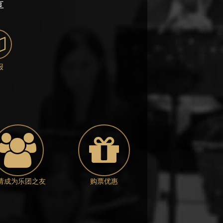
享
报
请成为乐团之友
购票优惠