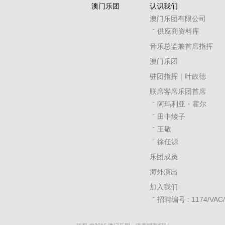
澳门乐团
认识我们
澳门乐团有限公司
供应商资料库
音乐总监兼首席指挥
澳门乐团
驻团指挥｜叶政德
联席客席乐团首席
阿玛利亚・霍尔
田中绫子
王敬
徐任源
乐团成员
海外演出
加入我们
招聘编号 : 1174/VAC/