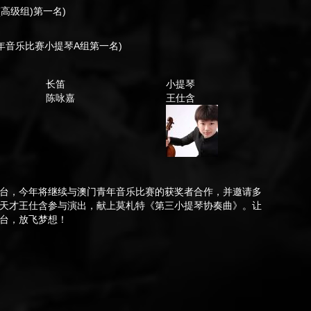
高级组)第一名)
年音乐比赛小提琴A组第一名)
长笛
小提琴
陈咏嘉
王仕含
台，今年将继续与澳门青年音乐比赛的获奖者合作，并邀请多
天才王仕含参与演出，献上莫札特《第三小提琴协奏曲》。让
台，放飞梦想！