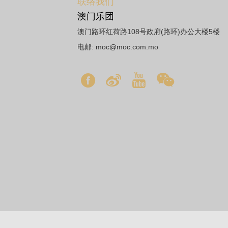
联络我们
澳门乐团
澳门路环红荷路108号政府(路环)办公大楼5楼
电邮:
moc@moc.com.mo