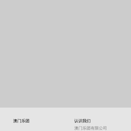
澳门乐团
认识我们
澳门乐团有限公司