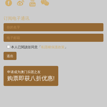
订阅电子通讯
本人已閱讀並同意「
私隱權保護政策
」
申请成为澳门乐团之友
购票即获八折优惠!