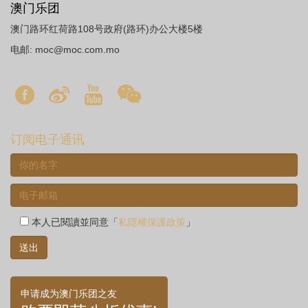
澳门乐团
澳门路环红荷路108号政府(路环)办公大楼5楼
电邮:
moc@moc.com.mo
订阅电子通讯
本人已閱讀並同意「
私隱權保護政策
」
申请成为澳门乐团之友