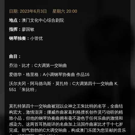
日期: 2023年6月3日 星期六 20:00
地点：
澳门文化中心综合剧院
指挥：
廖国敏
钢琴独奏：
小管优
曲目：
乔治・比才：C大调第一交响曲
爱德华・格里格：A小调钢琴协奏曲 作品16
沃尔夫冈・阿马德乌斯・莫扎特：C大调第四十一交响曲 K.
551 「朱比特」
莫扎特第四十一交响曲被冠以众神之王朱比特的名字，全曲结
构宏大，激情澎湃；挪威作曲家葛利格擅长创作灵巧动听的精
致小品，但他的钢琴协奏曲拥有毫不逊色于任何乐曲的激情和
感染力。这两首耳熟能详的名曲加上法国作曲家比才于十七岁
完成、朝气勃勃的C大调交响曲，构成澳门乐团为您呈献的音乐