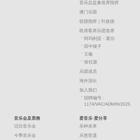
音乐总监兼首席指挥
澳门乐团
驻团指挥｜叶政德
联席客席乐团首席
阿玛利亚・霍尔
田中绫子
王敬
徐任源
乐团成员
海外演出
加入我们
招聘编号 :
1174/VAC/ADMIN/2025
音乐会及票務
爱音乐·爱分享
过往音乐会
乐种未来
今季音乐会
乐悠世遗