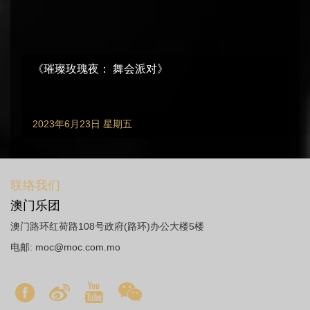
《璀璨玫瑰夜： 舞会派对》
2023年6月23日 星期五
联络我们
澳门乐团
澳门路环红荷路108号政府(路环)办公大楼5楼
电邮:
moc@moc.com.mo