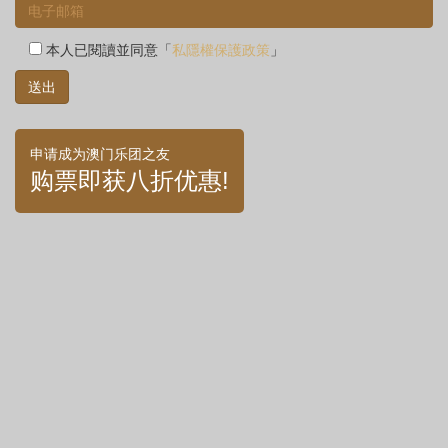
本人已閱讀並同意「
私隱權保護政策
」
申请成为澳门乐团之友
购票即获八折优惠!