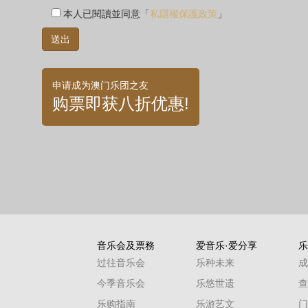
本人已閱讀並同意「
私隱權保護政策
」
申请成为澳门乐团之友
购票即获八折优惠!
音乐会及票務
爱音乐·爱分享
乐
过往音乐会
乐种未来
成
今季音乐会
乐悠世遗
查
乐购指南
乐游艺文
门