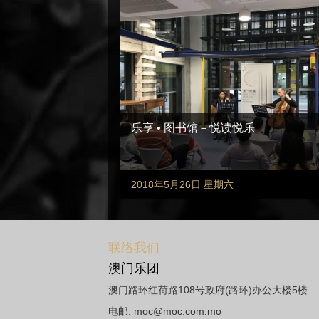
乐享 • 图书馆－悦读悦乐
2018年5月26日 星期六
联络我们
澳门乐团
澳门路环红荷路108号政府(路环)办公大楼5楼
电邮:
moc@moc.com.mo