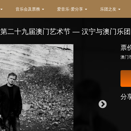
音乐会及票務
爱音乐·爱分享
乐团之友
第二十九届澳门艺术节 — 汉宁与澳门乐团
票
澳门币2
分