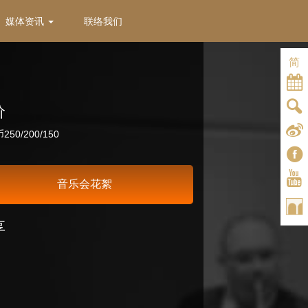
媒体资讯
联络我们
简
价
50/200/150
音乐会花絮
享