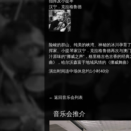
指挥及小提琴
汉宁．克拉格鲁德
险峻的群山、纯美的峡湾、神秘的冰川孕育
挥家、小提琴家汉宁．克拉格鲁德再次与澳
汁原味的“挪威之声”，格里格古色古香的经
曲》，哈尔沃森富于地域风情的《挪威舞曲》
演出时间连中场休息约1小时40分
← 返回音乐会列表
音乐会推介