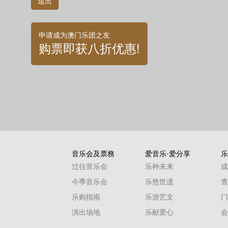
申请成为澳门乐团之友
购票即获八折优惠!
音乐会及票務
爱音乐·爱分享
乐
过往音乐会
乐种未来
成
今季音乐会
乐悠世遗
查
乐购指南
乐游艺文
门
演出场地
乐献爱心
会