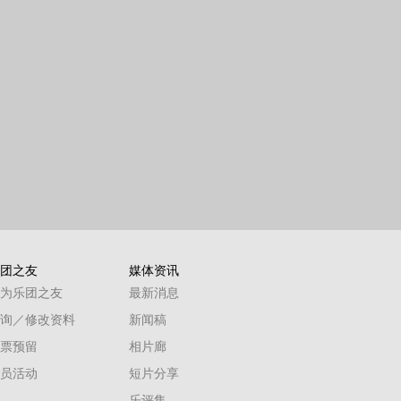
团之友
媒体资讯
为乐团之友
最新消息
询／修改资料
新闻稿
票预留
相片廊
员活动
短片分享
乐评集