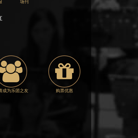
报
场刊
享
请成为乐团之友
购票优惠