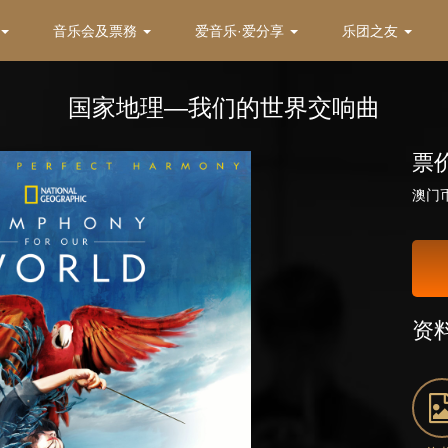
音乐会及票務
爱音乐·爱分享
乐团之友
国家地理—我们的世界交响曲
票
澳门币2
资