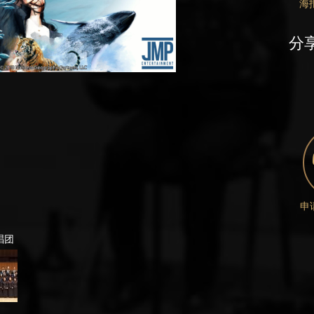
海
分
申
唱团