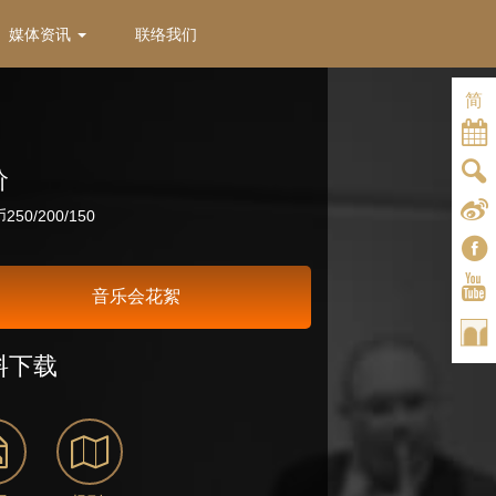
媒体资讯
联络我们
简
价
50/200/150
音乐会花絮
料下载