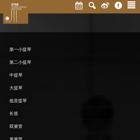
第一小提琴
第二小提琴
中提琴
大提琴
低音提琴
长笛
双簧管
单簧管