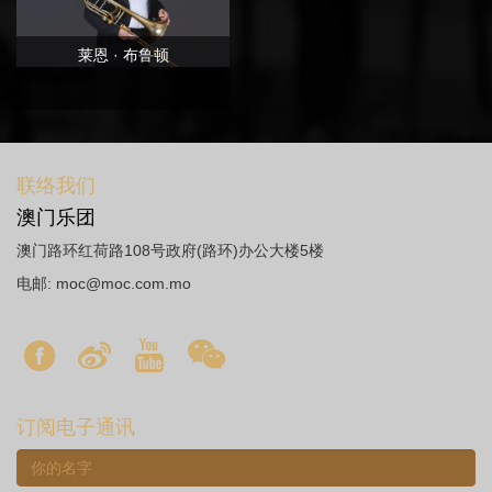
莱恩 · 布鲁顿
联络我们
澳门乐团
澳门路环红荷路108号政府(路环)办公大楼5楼
电邮:
moc@moc.com.mo
订阅电子通讯