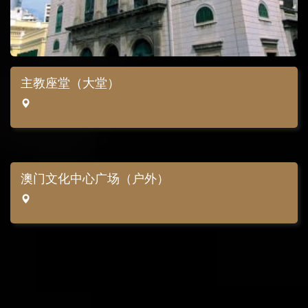
主教座堂（大堂）
澳门文化中心广场（户外）