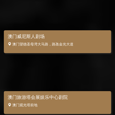
澳门威尼斯人剧场
澳门望德圣母湾大马路，路氹金光大道
澳门旅游塔会展娱乐中心剧院
澳门观光塔前地