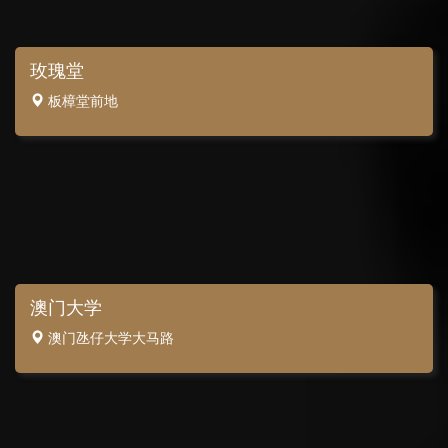
玫瑰堂
板樟堂前地
澳门大学
澳门氹仔大学大马路