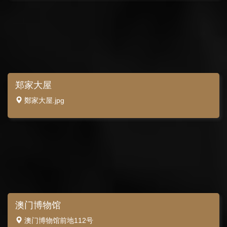
郑家大屋
鄭家大屋.jpg
澳门博物馆
澳门博物馆前地112号