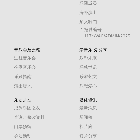
乐团成员
海外演出
加入我们
招聘编号 :
1174/VAC/ADMIN/2025
音乐会及票務
爱音乐·爱分享
过往音乐会
乐种未来
今季音乐会
乐悠世遗
乐购指南
乐游艺文
演出场地
乐献爱心
乐团之友
媒体资讯
成为乐团之友
最新消息
查询／修改资料
新闻稿
门票预留
相片廊
会员活动
短片分享