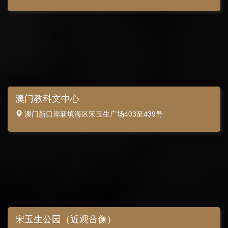
澳门教科文中心
澳门新口岸新填海区宋玉生广场403至439号
宋玉生公园（近观音像）