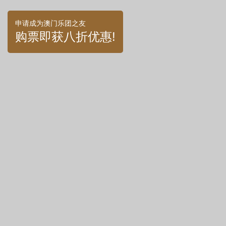
申请成为澳门乐团之友
购票即获八折优惠!