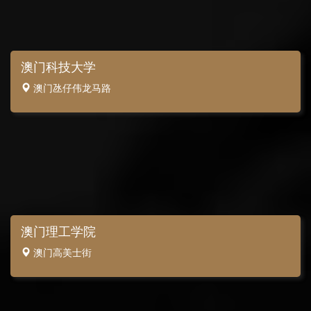
澳门科技大学
澳门氹仔伟龙马路
澳门理工学院
澳门高美士街