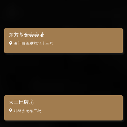
东方基金会会址
澳门白鸽巢前地十三号
大三巴牌坊
耶稣会纪念广场