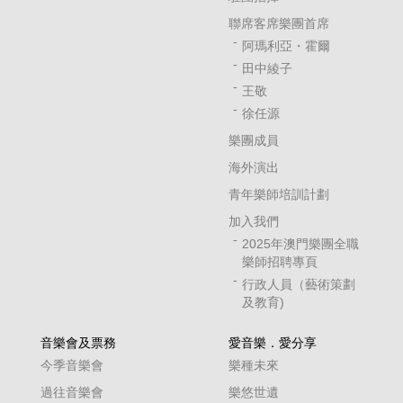
聯席客席樂團首席
阿瑪利亞・霍爾
田中綾子
王敬
徐任源
樂團成員
海外演出
青年樂師培訓計劃
加入我們
2025年澳門樂團全職
樂師招聘專頁
行政人員（藝術策劃
及教育)
音樂會及票務
愛音樂．愛分享
今季音樂會
樂種未來
過往音樂會
樂悠世遺